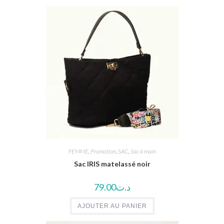
FEMME
,
Promotion
,
SAC
,
Sac à main
Sac IRIS matelassé noir
79.00
د.ت
AJOUTER AU PANIER