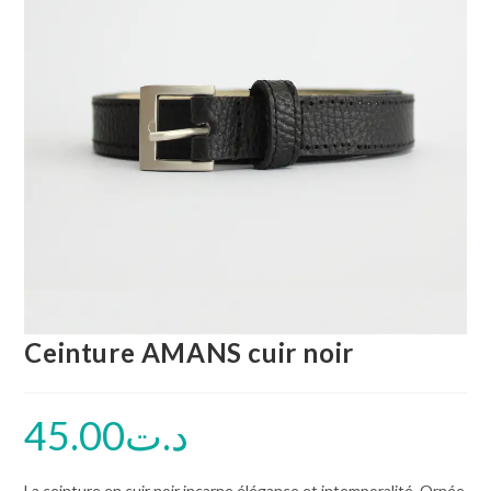
Ceinture AMANS cuir noir
45.00
د.ت
La ceinture en cuir noir incarne élégance et intemporalité. Ornée