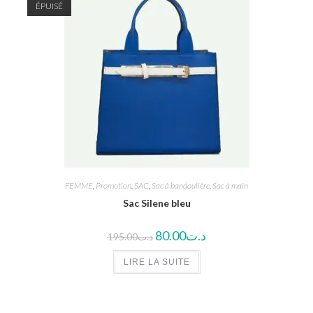
ÉPUISÉ
FEMME
,
Promotion
,
SAC
,
Sac à bandoulière
,
Sac à main
Sac Silene bleu
80.00
د.ت
195.00
د.ت
LIRE LA SUITE