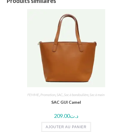
Produits similaires
FEMME
,
Promotion
,
SAC
,
Sac à bandoulière
,
Sac à main
SAC GUI Camel
209.00
د.ت
AJOUTER AU PANIER