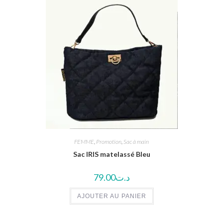
FEMME
,
Promotion
,
Sac à main
Sac IRIS matelassé Bleu
79.00
د.ت
AJOUTER AU PANIER