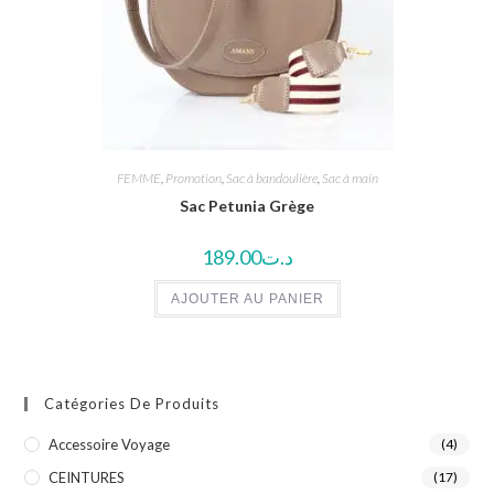
FEMME
,
Promotion
,
Sac à bandoulière
,
Sac à main
Sac Petunia Grège
189.00
د.ت
AJOUTER AU PANIER
Catégories De Produits
Accessoire Voyage
(4)
CEINTURES
(17)