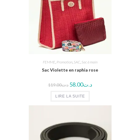
FEMME
,
Promotion
,
SAC
,
Sac à main
Sac Violette en raphia rose
58.00
د.ت
119.00
د.ت
LIRE LA SUITE