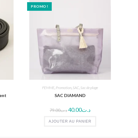
PROMO !
FEMME
,
Promotion
,
SAC
,
Sac de plage
gent
SAC DIAMAND
40.00
د.ت
79.00
د.ت
AJOUTER AU PANIER