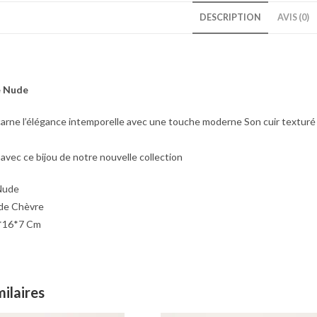
DESCRIPTION
AVIS (0)
e Nude
arne l’élégance intemporelle avec une touche moderne Son cuir texturé e
avec ce bijou de notre nouvelle collection
Nude
: Cuir de
5*16*7 Cm
milaires