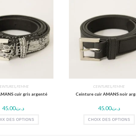
EINTURES
,
FEMME
CEINTURES
,
FEMME
AMANS cuir gris argenté
Ceinture cuir AMANS noir ar
45.00
د.ت
45.00
د.ت
IX DES OPTIONS
CHOIX DES OPTIONS