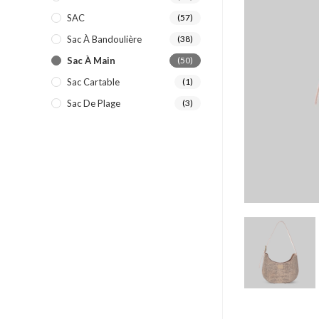
SAC
(57)
Sac À Bandoulière
(38)
Sac À Main
(50)
Sac Cartable
(1)
Sac De Plage
(3)