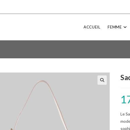
ACCUEIL
FEMME
Sa
1
Le Sa
moder
sophi