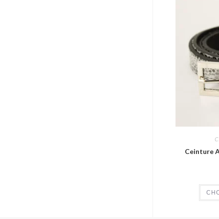
C
Ceinture 
CHO