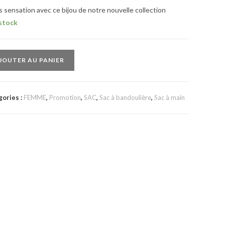
s sensation avec ce bijou de notre nouvelle collection
 stock
JOUTER AU PANIER
gories :
FEMME
,
Promotion
,
SAC
,
Sac à bandoulière
,
Sac à main