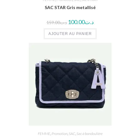
SAC STAR Gris metallisé
100.00
د.ت
159.00
د.ت
AJOUTER AU PANIER
FEMME
,
Promotion
,
SAC
,
Sac à bandoulière