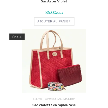
Sac Aster Violet
85.00
د.ت
AJOUTER AU PANIER
ÉPUISÉ
FEMME
,
Promotion
,
SAC
,
Sac à main
Sac Violette en raphia rose