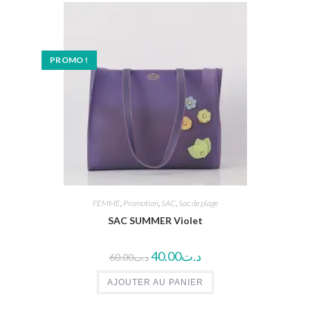
PROMO !
FEMME
,
Promotion
,
SAC
,
Sac de plage
SAC SUMMER Violet
40.00
د.ت
60.00
د.ت
AJOUTER AU PANIER