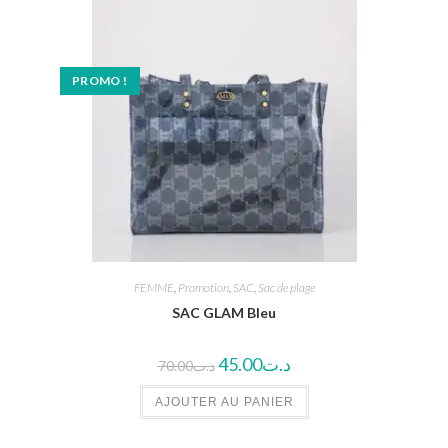
PROMO !
FEMME
,
Promotion
,
SAC
,
Sac de plage
SAC GLAM Bleu
45.00
د.ت
70.00
د.ت
AJOUTER AU PANIER