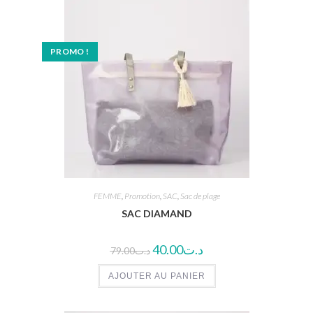
PROMO !
FEMME
,
Promotion
,
SAC
,
Sac de plage
SAC DIAMAND
40.00
د.ت
79.00
د.ت
AJOUTER AU PANIER